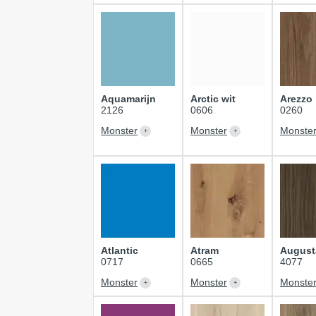
Aquamarijn
Arctic wit
Arezzo
2126
0606
0260
Monster
Monster
Monste
Atlantic
Atram
August
0717
0665
4077
Monster
Monster
Monste