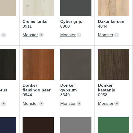
Creme lariks
Cyber grijs
Dakar kersen
0911
0900
4044
r
Monster
Monster
Monster
Donker
Donker
Donker
ptus
flamingo peer
gypsum
kastanje
0944
3340
0958
r
Monster
Monster
Monster