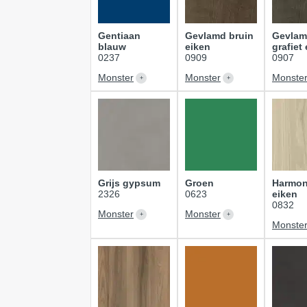
Gentiaan
Gevlamd bruin
Gevla
blauw
eiken
grafiet
0237
0909
0907
Monster
Monster
Monste
Grijs gypsum
Groen
Harmon
2326
0623
eiken
0832
Monster
Monster
Monste