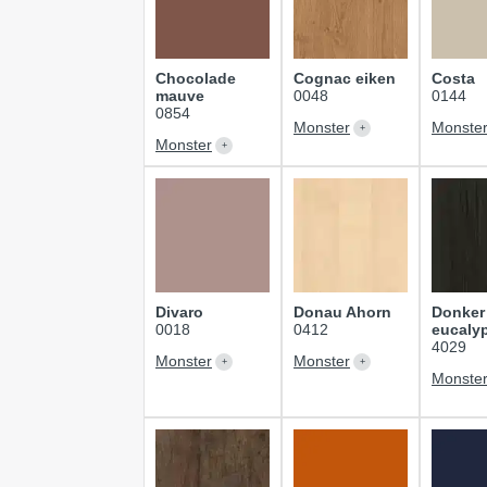
Chocolade
Cognac eiken
Costa
mauve
0048
0144
0854
Monster
Monste
Monster
Divaro
Donau Ahorn
Donker
0018
0412
eucaly
4029
Monster
Monster
Monste