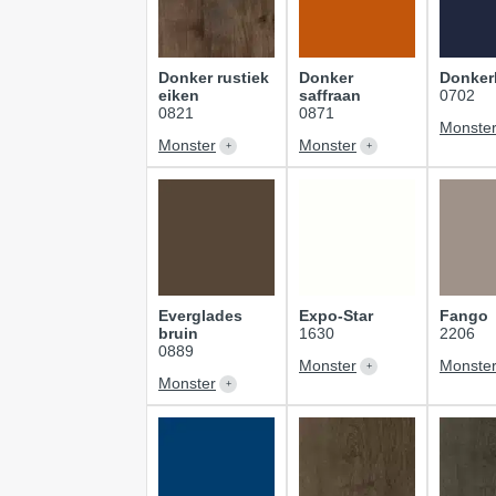
Donker rustiek
Donker
Donker
eiken
saffraan
0702
0821
0871
Monste
Monster
Monster
Everglades
Expo-Star
Fango
bruin
1630
2206
0889
Monster
Monste
Monster