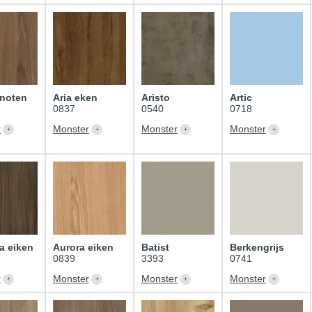
 noten
Aria eken
Aristo
Artic
0837
0540
0718
r
Monster
Monster
Monster
a eiken
Aurora eiken
Batist
Berkengrijs
0839
3393
0741
r
Monster
Monster
Monster