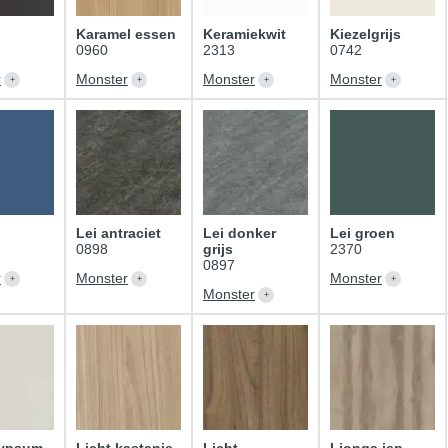
Karamel essen
Keramiekwit
Kiezelgrijs
0960
2313
0742
r
Monster
Monster
Monster
Lei antraciet
Lei donker
Lei groen
0898
grijs
2370
0897
r
Monster
Monster
Monster