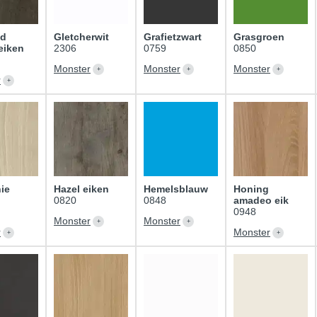
md
Gletcherwit
Grafietzwart
Grasgroen
 eiken
2306
0759
0850
Monster
Monster
Monster
r
ie
Hazel eiken
Hemelsblauw
Honing
0820
0848
amadeo eik
0948
Monster
Monster
r
Monster