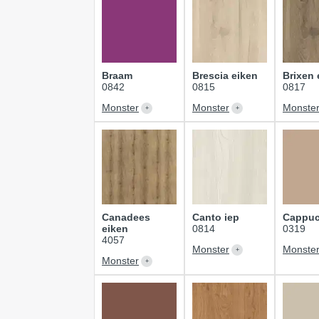
Braam
Brescia eiken
Brixen 
0842
0815
0817
Monster
Monster
Monste
Canadees
Canto iep
Cappuc
eiken
0814
0319
4057
Monster
Monste
Monster