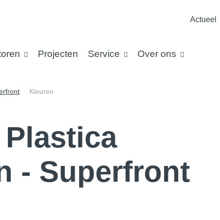
Actueel
toren
Projecten
Service
Over ons
rfront
Kleuren
 Plastica
 - Superfront