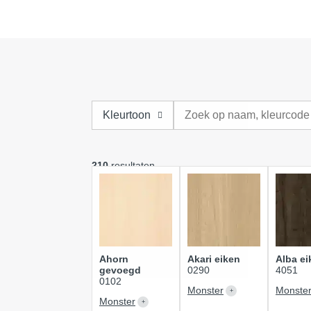
Kleurtoon
210
resultaten
Ahorn
Akari eiken
Alba ei
gevoegd
0290
4051
0102
Monster
Monste
Monster