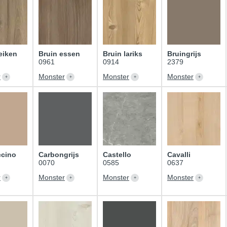
eiken
Bruin essen
Bruin lariks
Bruingrijs
0961
0914
2379
r
Monster
Monster
Monster
cino
Carbongrijs
Castello
Cavalli
0070
0585
0637
r
Monster
Monster
Monster