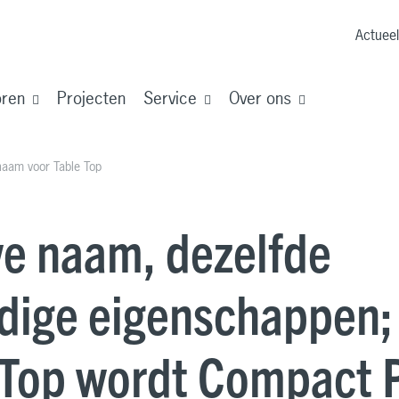
Actueel
oren
Projecten
Service
Over ons
naam voor Table Top
e naam, dezelfde
dige eigenschappen;
 Top wordt Compact 