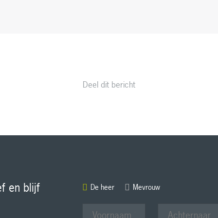
Deel dit bericht
f en blijf
Aanhef
De heer
Mevrouw
Voornaam
Achternaam
*
*