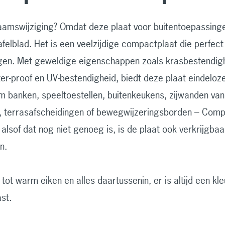
mswijziging? Omdat deze plaat voor buitentoepassinge
afelblad. Het is een veelzijdige compactplaat die perfect
gen. Met geweldige eigenschappen zoals krasbestendigh
ufter-proof en UV-bestendigheid, biedt deze plaat eindelo
m banken, speeltoestellen, buitenkeukens, zijwanden van
en, terrasafscheidingen of bewegwijzeringsborden – Comp
 alsof dat nog niet genoeg is, is de plaat ook verkrijgba
n.
tot warm eiken en alles daartussenin, er is altijd een kle
st.