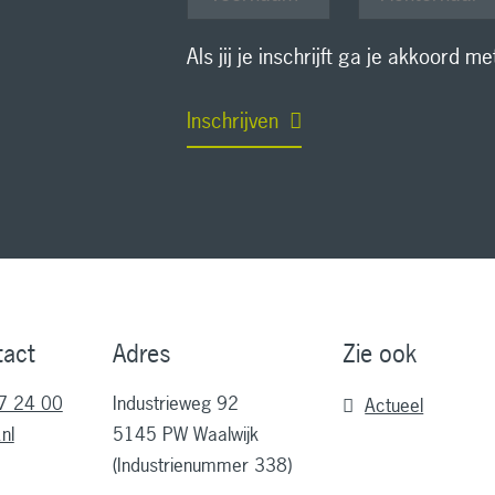
Als jij je inschrijft ga je akkoord m
Inschrijven
tact
Adres
Zie ook
7 24 00
Industrieweg 92
Actueel
nl
5145 PW Waalwijk
(Industrienummer 338)