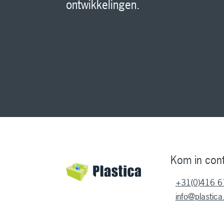
ontwikkelingen.
Kom in con
+31(0)416 6
info@plastica.