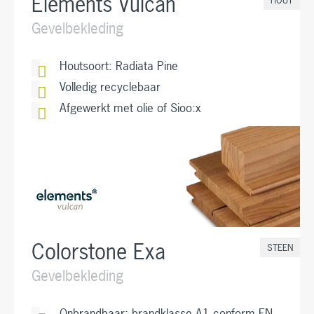
Elements Vulcan
Gevelbekleding
Houtsoort: Radiata Pine
Volledig recyclebaar
Afgewerkt met olie of Sioo:x
Colorstone Exa
STEEN
Gevelbekleding
Onbrandbaar; brandklasse A1 conform EN