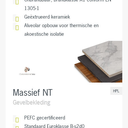
1305-1
Geëxtrueerd keramiek
Alveolar opbouw voor thermische en
akoestische isolatie
Massief NT
HPL
Gevelbekleding
PEFC gecertificeerd
Standaard Euroklasse B-s2d0