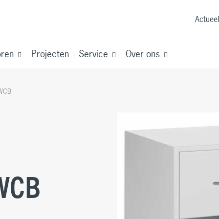
Prod
Actueel
s
oren
Projecten
Service
Over ons
 WCB
 WCB