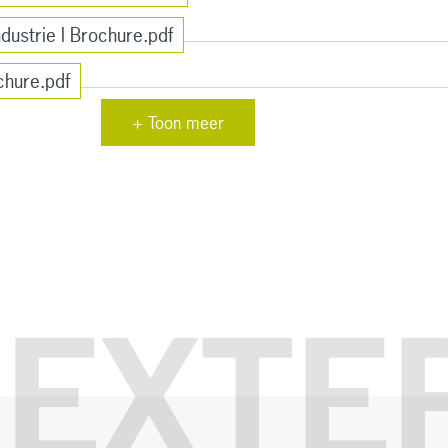
dustrie l Brochure.pdf
chure.pdf
+ Toon meer
EXTE