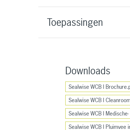
Toepassingen
Downloads
Sealwise WCB l Brochure.
Sealwise WCB l Cleanrooms
Sealwise WCB l Medische- o
Sealwise WCB l Pluimvee in