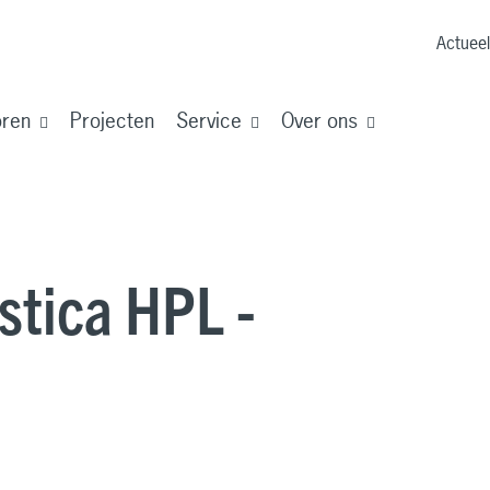
Actueel
oren
Projecten
Service
Over ons
astica HPL -