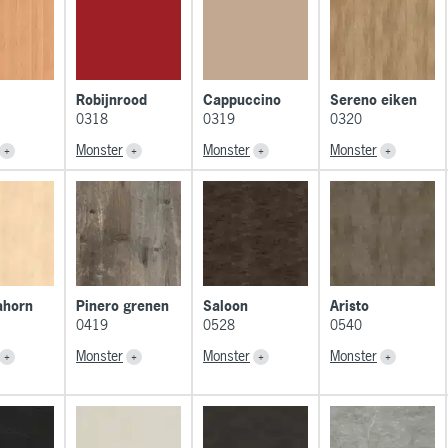
Robijnrood
Cappuccino
Sereno eiken
0318
0319
0320
Monster
Monster
Monster
ahorn
Pinero grenen
Saloon
Aristo
0419
0528
0540
Monster
Monster
Monster