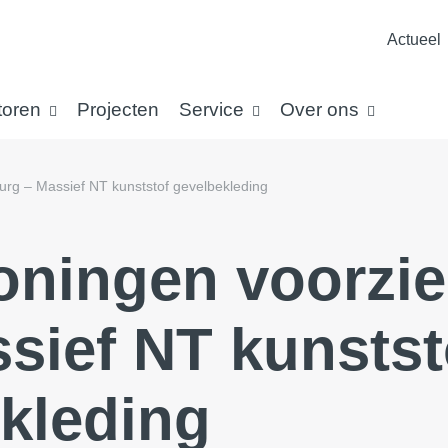
Actueel
toren
Projecten
Service
Over ons
urg – Massief NT kunststof gevelbekleding
oningen voorzi
sief NT kunstst
kleding