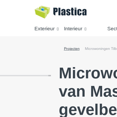
Exterieur
Interieur
Sec
Projecten
Microwoningen Tilb
Microw
van Mas
gevelbe