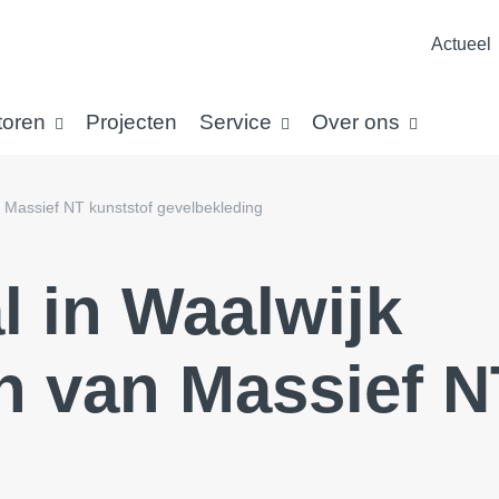
Actueel
toren
Projecten
Service
Over ons
– Massief NT kunststof gevelbekleding
l in Waalwijk
n van Massief N