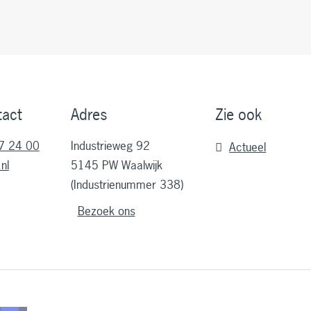
tact
Adres
Zie ook
7 24 00
Industrieweg 92
Actueel
nl
5145 PW Waalwijk
(Industrienummer 338)
Bezoek ons