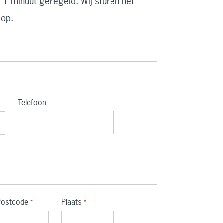
n 1 minuut geregeld. Wij sturen het
 op.
Telefoon
Postcode
Plaats
*
*