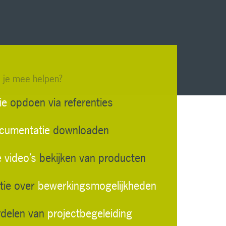
 je mee helpen?
tie
opdoen via referenties
cumentatie
downloaden
 video’s
bekijken van producten
atie over
bewerkingsmogelijkheden
ordelen van
projectbegeleiding