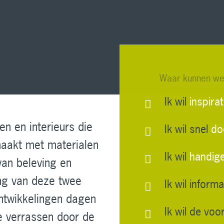
Waar kunnen we
Ik wil
inspira
en en interieurs die
Ik wil snel
do
maakt met materialen
Ik wil
handige
van beleving en
ing van deze twee
Ik wil inform
ontwikkelingen dagen
Ik wil de vo
je verrassen door de